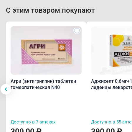
С этим товаром покупают
Агри (антигриппин) таблетки
Аджисепт 0,6мг+1
гомеопатическая N40
леденцы лекарст
вкусом и аромато
лимона N24
Доступно в 7 аптеках
Доступно в 55 апте
300,00 ₽
390,00 ₽