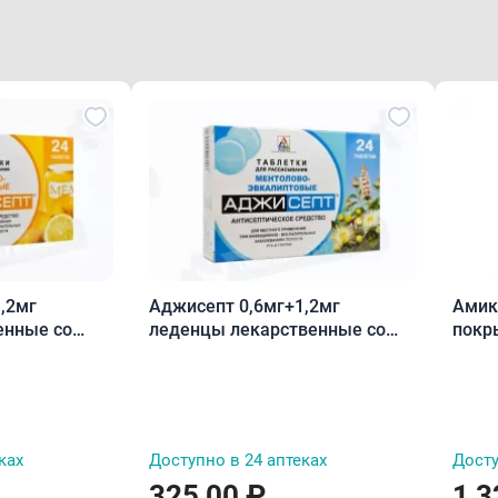
,2мг
Аджисепт 0,6мг+1,2мг
Амик
енные со
леденцы лекарственные со
покр
м меда и
вкусом и ароматом ментола и
обол
эвкалипта N24
ках
Доступно в 24 аптеках
Досту
325,00 ₽
1 3