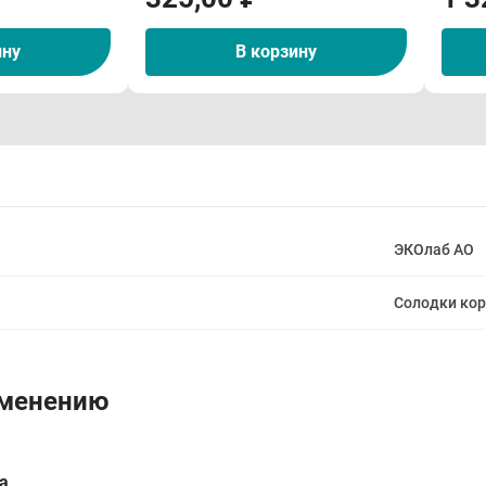
ину
В корзину
ЭКОлаб АО
Солодки ко
именению
а