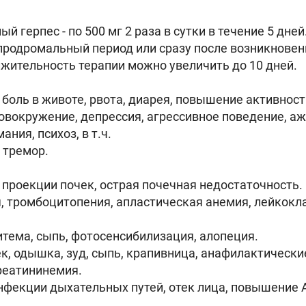
герпес - по 500 мг 2 раза в сутки в течение 5 дней
продромальный период или сразу после возникновен
жительность терапии можно увеличить до 10 дней.
оль в животе, рвота, диарея, повышение активности
овокружение, депрессия, агрессивное поведение, аж
ния, психоз, в т.ч.
 тремор.
проекции почек, острая почечная недостаточность.
, тромбоцитопения, апластическая анемия, лейкокл
тема, сыпь, фотосенсибилизация, алопеция.
к, одышка, зуд, сыпь, крапивница, анафилактически
реатининемия.
инфекции дыхательных путей, отек лица, повышение 