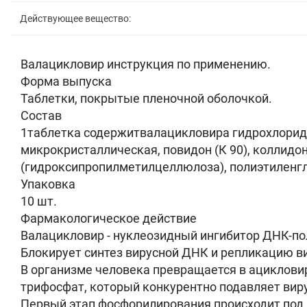
Действующее вещество:
Валацикловир инструкция по применению.
Форма выпуска
Таблетки, покрытые пленочной оболочкой.
Состав
1таблетка содержитвалацикловира гидрохлорид 
микрокристаллическая, повидон (К 90), коллидо
(гидроксипропилметилцеллюлоза), полиэтиленгл
Упаковка
10 шт.
Фармакологическое действие
Валацикловир - нуклеозидный ингибитор ДНК-по
Блокирует синтез вирусной ДНК и репликацию в
В организме человека превращается в ацикловир
трифосфат, который конкурентно подавляет вир
Первый этап фосфорилирования происходит под вл