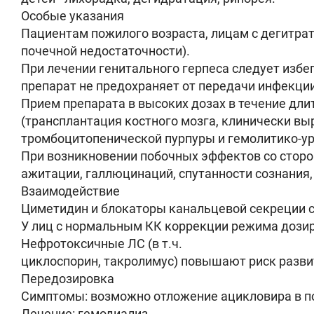
Особые указания
Пациентам пожилого возраста, лицам с дегитра
почечной недостаточности).
При лечении генитального герпеса следует избег
препарат не предохраняет от передачи инфекции
Прием препарата в высоких дозах в течение д
(трансплантация костного мозга, клинически в
тромбоцитопенической пурпуры и гемолитико-ур
При возникновении побочных эффектов со сторон
ажитации, галлюцинаций, спутанности сознания,
Взаимодействие
Циметидин и блокаторы канальцевой секреции с
У лиц с нормальным КК коррекции режима дозир
Нефротоксичные ЛС (в т.ч.
циклоспорин, такролимус) повышают риск разви
Передозировка
Симптомы: возможно отложение ацикловира в по
Лечение: гемодиализ.