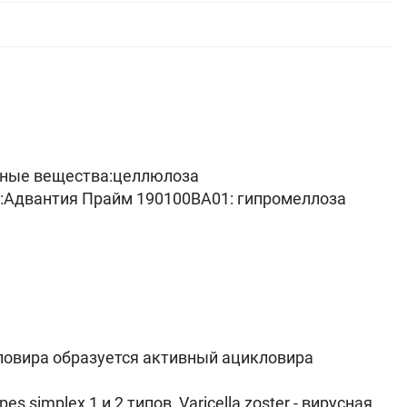
льные вещества:целлюлоза
ки:Адвантия Прайм 190100ВА01: гипромеллоза
кловира образуется активный ацикловира
mplex 1 и 2 типов, Varicella zoster - вирусная