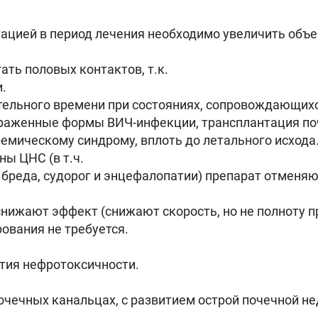
тацией в период лечения необходимо увеличить объе
ать половых контактов, т.к.
.
лительного времени при состояниях, сопровождающ
ыраженные формы ВИЧ-инфекции, трансплантация поч
емическому синдрому, вплоть до летального исхода
ы ЦНС (в т.ч.
 бреда, судорог и энцефалопатии) препарат отменяю
нижают эффект (снижают скорость, но не полноту п
ования не требуется.
тия нефротоксичности.
чечных канальцах, с развитием острой почечной не