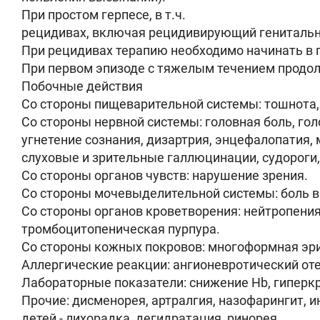
При простом герпесе, в т.ч.
рецидивах, включая рецидивирующий генитальный 
При рецидивах терапию необходимо начинать в 
При первом эпизоде с тяжелым течением продол
Побочные действия
Со стороны пищеварительной системы: тошнота, б
Со стороны нервной системы: головная боль, гол
угнетение сознания, дизартрия, энцефалопатия, ма
слуховые и зрительные галлюцинации, судороги,
Со стороны органов чувств: нарушение зрения.
Со стороны мочевыделительной системы: боль в 
Со стороны органов кроветворения: нейтропения
тромбоцитопеническая пурпура.
Со стороны кожных покровов: многоформная эри
Аллергические реакции: ангионевротический оте
Лабораторные показатели: снижение Hb, гиперк
Прочие: дисменорея, артралгия, назофарингит, 
детей - лихорадка, дегидратация, ринорея.