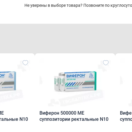
Не уверены в выборе товара? Позвоните по круглосу
Виферон 500000 МЕ
Виферон 10
тальные N10
суппозитории ректальные N10
супп