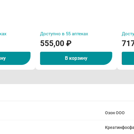
ках
Доступно в 55 аптеках
Досту
555,00 ₽
717
ину
В корзину
Озон ООО
Креатинфосф