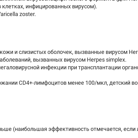
 клетках, инфицированных вирусом).
icella zoster.
ожи и слизистых оболочек, вызванные вирусом Herpe
аболеваний, вызванных вирусом Herpes simplex.
омегаловирусной инфекции при трансплантации орган
ании CD4+-лимфоцитов менее 100/мкл, детский возра
ше (наибольшая эффективность отмечается, если ле