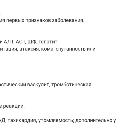
.
ия первых признаков заболевания.
 АЛТ, АСТ, ЩФ, гепатит.
итация, атаксия, кома, спутанность или
астический васкулит, тромботическая
е реакции.
АД, тахикардия, утомляемость; дополнительно у