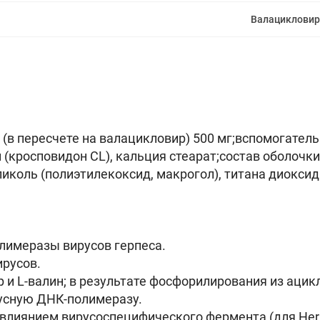
Валацикловир
(в пересчете на валацикловир) 500 мг;вспомогате
н (кросповидон CL), кальция стеарат;состав оболоч
иколь (полиэтилекоксид, макрогол), титана диоксид
лимеразы вирусов герпеса.
ирусов.
 и L-валин; в результате фосфорилирования из аци
усную ДНК-полимеразу.
иянием вирусоспецифического фермента (для Herpes si