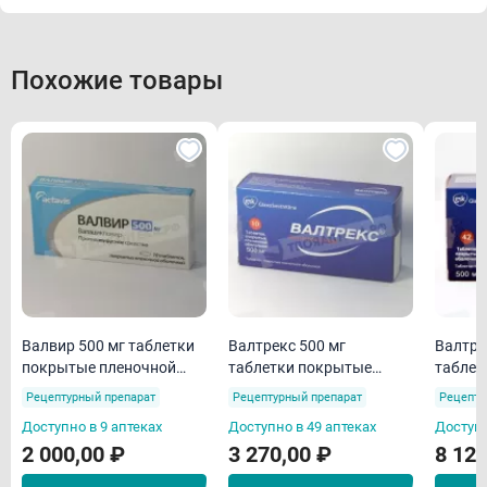
Похожие товары
Валвир 500 мг таблетки
Валтрекс 500 мг
Валтре
покрытые пленочной
таблетки покрытые
таблет
оболочкой N10
пленочной оболочкой
пленоч
Рецептурный препарат
Рецептурный препарат
Рецепту
N10
N42
Доступно в 9 аптеках
Доступно в 49 аптеках
Доступн
2 000,00 ₽
3 270,00 ₽
8 120