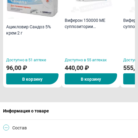
Виферон 150000 МЕ
Виферон 50000
суппозитории
суппоз
Ацикловир Сандоз 5%
ректальные N10
ректал
крем 2 г
Доступно в 51 аптеке
Доступно в 55 аптеках
Доступн
96,00 ₽
440,00 ₽
555,
В корзину
В корзину
Информация о товаре
Состав