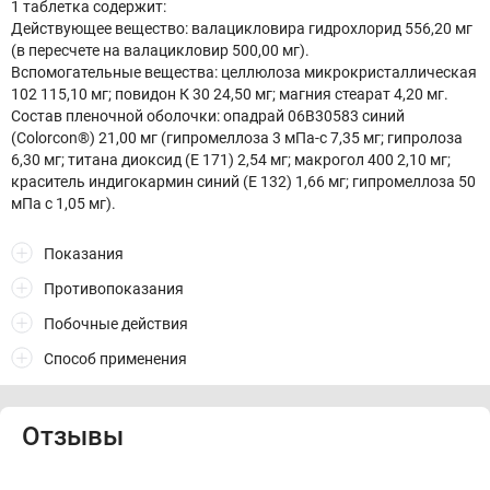
1 таблетка содержит:
Действующее вещество: валацикловира гидрохлорид 556,20 мг
(в пересчете на валацикловир 500,00 мг).
Вспомогательные вещества: целлюлоза микрокристаллическая
102 115,10 мг; повидон К 30 24,50 мг; магния стеарат 4,20 мг.
Состав пленочной оболочки: опадрай 06В30583 синий
(Colorcon®) 21,00 мг (гипромеллоза 3 мПа-с 7,35 мг; гипролоза
6,30 мг; титана диоксид (Е 171) 2,54 мг; макрогол 400 2,10 мг;
краситель индигокармин синий (Е 132) 1,66 мг; гипромеллоза 50
мПа с 1,05 мг).
Показания
Противопоказания
Побочные действия
Способ применения
Отзывы