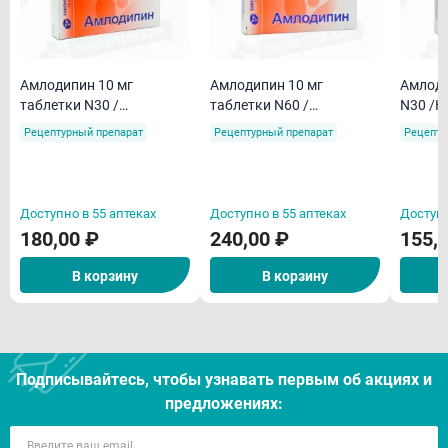
Амлодипин 10 мг
Амлодипин 10 мг
Амлодипин 5 мг
таблетки N30 /
таблетки N60 /
N30 /К
Канонфарма/
Канонфарма/
Рецептурный препарат
Рецептурный препарат
Рецепту
Доступно в 55 аптеках
Доступно в 55 аптеках
Доступн
180,00 ₽
240,00 ₽
155,
В корзину
В корзину
Подписывайтесь, чтобы узнавать первым об акцияx и
предложениях: