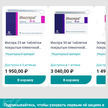
Инспра 25 мг таблетки
Инспра 50 мг таблетки
Эспиро
покрытые пленочной
покрытые пленочной
покрыт
оболочкой N30
оболочкой N30
оболоч
Рецептурный препарат
Рецептурный препарат
Рецепту
Доступно в 3 аптеках
Доступно в 1 аптеке
Доступн
1 950,00 ₽
3 040,00 ₽
1 490
В корзину
В корзину
Подписывайтесь, чтобы узнавать первым об акцияx и