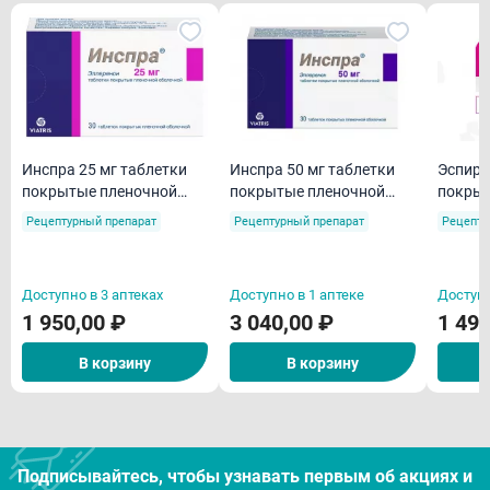
Инспра 25 мг таблетки
Инспра 50 мг таблетки
Эспиро
покрытые пленочной
покрытые пленочной
покрыт
оболочкой N30
оболочкой N30
оболоч
Рецептурный препарат
Рецептурный препарат
Рецепту
Доступно в 3 аптеках
Доступно в 1 аптеке
Доступн
1 950,00 ₽
3 040,00 ₽
1 490
В корзину
В корзину
Подписывайтесь, чтобы узнавать первым об акцияx и