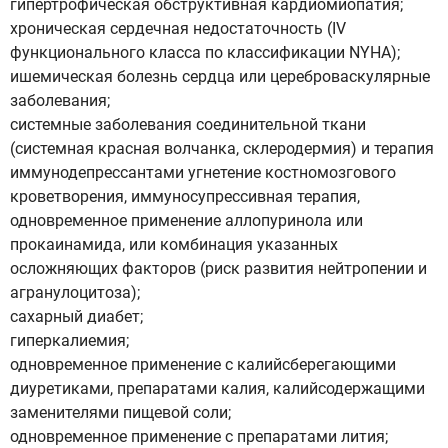
гипертрофическая обструктивная кардиомиопатия;
хроническая сердечная недостаточность (IV
функционального класса по классификации NYHA);
ишемическая болезнь сердца или цереброваскулярные
заболевания;
системные заболевания соединительной ткани
(системная красная волчанка, склеродермия) и терапия
иммунодепрессантами угнетение костномозгового
кроветворения, иммуносупрессивная терапия,
одновременное применение аллопуринола или
прокаинамида, или комбинация указанных
осложняющих факторов (риск развития нейтропении и
агранулоцитоза);
сахарный диабет;
гиперкалиемия;
одновременное применение с калийсберегающими
диуретиками, препаратами калия, калийсодержащими
заменителями пищевой соли;
одновременное применение с препаратами лития;