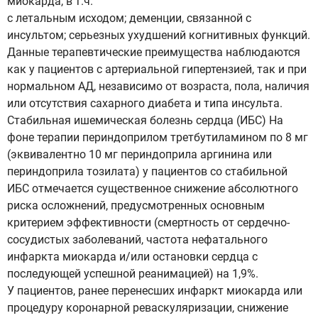
миокарда, в т.ч.
с летальным исходом; деменции, связанной с
инсультом; серьезных ухудшений когнитивных функций.
Данные терапевтические преимущества наблюдаются
как у пациентов с артериальной гипертензией, так и при
нормальном АД, независимо от возраста, пола, наличия
или отсутствия сахарного диабета и типа инсульта.
Стабильная ишемическая болезнь сердца (ИБС) На
фоне терапии периндоприлом третбутиламином по 8 мг
(эквивалентно 10 мг периндоприла аргинина или
периндоприла тозилата) у пациентов со стабильной
ИБС отмечается существенное снижение абсолютного
риска осложнений, предусмотренных основным
критерием эффективности (смертность от сердечно-
сосудистых заболеваний, частота нефатального
инфаркта миокарда и/или остановки сердца с
последующей успешной реанимацией) на 1,9%.
У пациентов, ранее перенесших инфаркт миокарда или
процедуру коронарной реваскуляризации, снижение