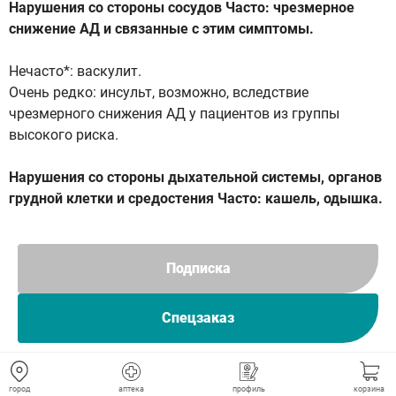
Нарушения со стороны сосудов Часто: чрезмерное
снижение АД и связанные с этим симптомы.
Нечасто*: васкулит.
Очень редко: инсульт, возможно, вследствие
чрезмерного снижения АД у пациентов из группы
высокого риска.
Нарушения со стороны дыхательной системы, органов
грудной клетки и средостения Часто: кашель, одышка.
Нечасто: бронхоспазм.
Очень редко: эозинофильная пневмония, ринит.
Подписка
Нарушения со стороны желудочно-кишечного тракта
Спецзаказ
Часто: запор, тошнота, рвота, боль в животе,
нарушение вкуса, диспепсия, диарея.
Нечасто: сухость слизистой оболочки полости рта.
город
аптека
профиль
корзина