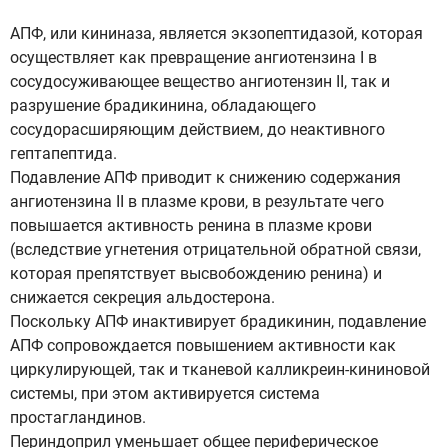
АПФ, или кининаза, является экзопептидазой, которая
осуществляет как превращение ангиотензина I в
сосудосуживающее вещество ангиотензин II, так и
разрушение брадикинина, обладающего
сосудорасширяющим действием, до неактивного
гептапептида.
Подавление АПФ приводит к снижению содержания
ангиотензина II в плазме крови, в результате чего
повышается активность ренина в плазме крови
(вследствие угнетения отрицательной обратной связи,
которая препятствует высвобождению ренина) и
снижается секреция альдостерона.
Поскольку АПФ инактивирует брадикинин, подавление
АПФ сопровождается повышением активности как
циркулирующей, так и тканевой калликреин-кининовой
системы, при этом активируется система
простагландинов.
Периндоприл уменьшает общее периферическое