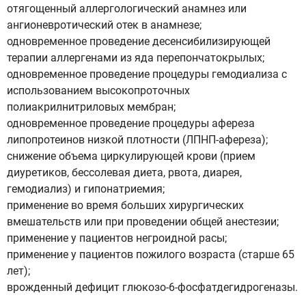
отягощенный аллергологический анамнез или
ангионевротический отек в анамнезе;
одновременное проведение десенсибилизирующей
терапии аллергенами из яда перепончатокрылых;
одновременное проведение процедуры гемодиализа с
использованием высокопроточных
полиакрилнитриловых мембран;
одновременное проведение процедуры афереза
липопротеинов низкой плотности (ЛПНП-афереза);
снижение объема циркулирующей крови (прием
диуретиков, бессолевая диета, рвота, диарея,
гемодиализ) и гипонатриемия;
применение во время больших хирургических
вмешательств или при проведении общей анестезии;
применение у пациентов негроидной расы;
применение у пациентов пожилого возраста (старше 65
лет);
врожденный дефицит глюкозо-6-фосфатдегидрогеназы.