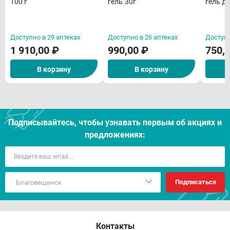
100 г
гель.30г
гель д
примен
г
Доступно в 29 аптеках
Доступно в 26 аптеках
Доступн
1 910,00 ₽
990,00 ₽
750,
В корзину
В корзину
Подписывайтесь, чтобы узнавать первым об акцияx и
предложениях:
Подписаться
Контакты