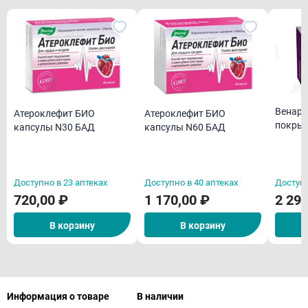
Венару
Атероклефит БИО
Атероклефит БИО
покрыт
капсулы N30 БАД
капсулы N60 БАД
оболоч
Доступно в 23 аптеках
Доступно в 40 аптеках
Доступн
720,00 ₽
1 170,00 ₽
2 290
В корзину
В корзину
Информация о товаре
В наличии