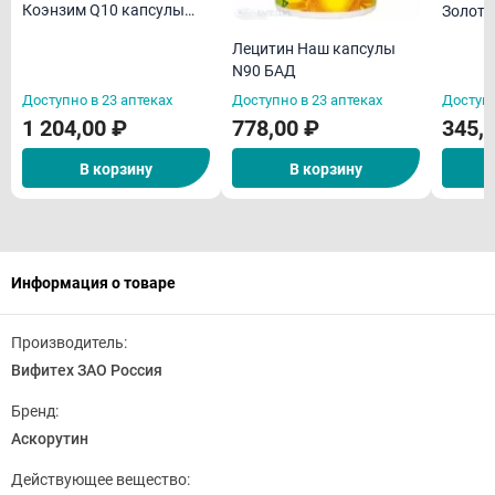
Коэнзим Q10 капсулы
Золото
N30 БАД
БАД
Лецитин Наш капсулы
N90 БАД
Доступно в 23 аптеках
Доступно в 23 аптеках
Доступн
1 204,00 ₽
778,00 ₽
345,
В корзину
В корзину
Информация о товаре
Производитель:
Вифитех ЗАО Россия
Бренд:
Аскорутин
Действующее вещество: