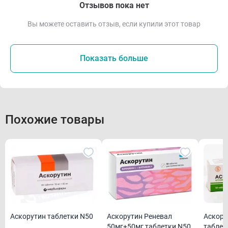
Отзывов пока нет
Вы можете оставить отзыв, если купили этот товар
Показать больше
Похожие товары
Аскорутин таблетки N50
Аскору
Аскорутин Реневал
таблет
50мг+50мг таблетки N50