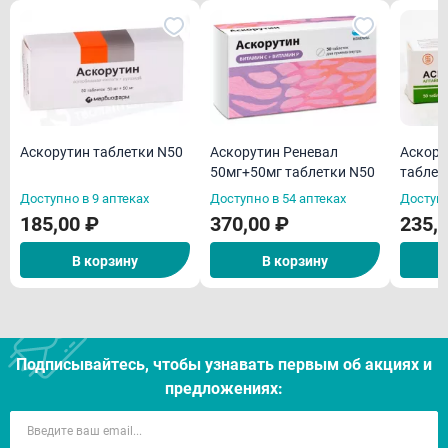
Аскорутин таблетки N50
Аскору
Аскорутин Реневал
таблет
50мг+50мг таблетки N50
Алтай
Доступно в 9 аптеках
Доступно в 54 аптеках
Доступн
185,00 ₽
370,00 ₽
235,
В корзину
В корзину
Подписывайтесь, чтобы узнавать первым об акцияx и
предложениях: