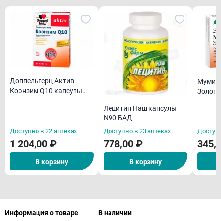
Доппельгерц Актив
Мумие 
Коэнзим Q10 капсулы
Золото
N30 БАД
БАД
Лецитин Наш капсулы
N90 БАД
Доступно в 22 аптеках
Доступно в 23 аптеках
Доступн
1 204,00 ₽
778,00 ₽
345,
В корзину
В корзину
Информация о товаре
В наличии