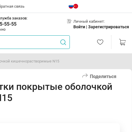
братная связь
лужба заказов:
Личный кабинет:
5-55-55
Войти |
Зарегистрироваться
чно
лочкой кишечнорастворимые N15
Поделиться
етки покрытые оболочкой
N15