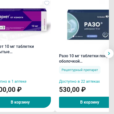
ет 10 мг таблетки
ытые
Разо 10 мг таблетки покры
чнорастворимой
оболочкой
очкой N14
кишечнорастворимые N15
Рецептурный препарат
пно в 1 аптеке
Доступно в 22 аптеках
00,00 ₽
530,00 ₽
В корзину
В корзину