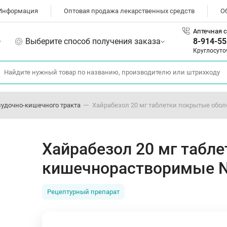
Информация
Оптовая продажа лекарственных средств
О
Аптечная с
Выберите способ получения заказа
8-914-55
Круглосуто
лудочно-кишечного тракта
Хайрабезол 20 мг таблетки покрытые обо
Хайрабезол 20 мг табл
кишечнорастворимые 
Рецептурный препарат