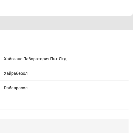
Хайгланс Лабораториз Пвт.Лтд
Хайрабезол
Рабепразол