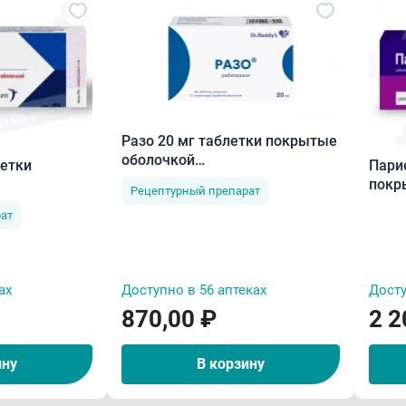
Разо 20 мг таблетки покрытые
оболочкой
летки
Пари
кишечнорастворимые N30
покр
Рецептурный препарат
имой
кише
ат
обол
ах
Доступно в 56 аптеках
Досту
870,00 ₽
2 2
ину
В корзину