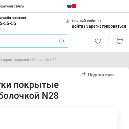
братная связь
лужба заказов:
Личный кабинет:
5-55-55
Войти |
Зарегистрироваться
чно
чнорастворимой оболочкой N28
Поделиться
тки покрытые
болочкой N28