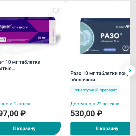
ет 10 мг таблетки
ытые
Разо 10 мг таблетки покры
чнорастворимой
оболочкой
очкой N14
кишечнорастворимые N15
Рецептурный препарат
пно в 1 аптеке
Доступно в 22 аптеках
97,00 ₽
530,00 ₽
В корзину
В корзину