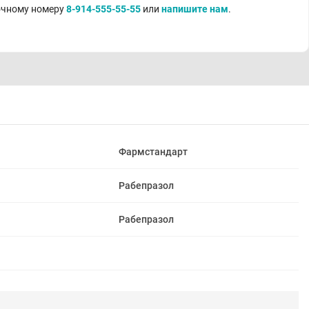
точному номеру
8-914-555-55-55
или
напишите нам
.
Фармстандарт
Рабепразол
Рабепразол