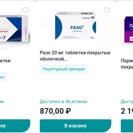
Разо 20 мг таблетки покрытые
оболочкой
летки
Пари
кишечнорастворимые N30
покр
Рецептурный препарат
имой
кише
ат
обол
ах
Доступно в 56 аптеках
Досту
870,00 ₽
2 1
ину
В корзину