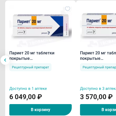
Париет 20 мг таблетки
Париет 20 мг таб
покрытые
покрытые
кишечнорастворимой
кишечнораствор
Рецептурный препарат
Рецептурный препар
оболочкой N28
оболочкой N14
Доступно в 1 аптеке
Доступно в 3 аптек
6 049,00 ₽
3 570,00 ₽
В корзину
В корз