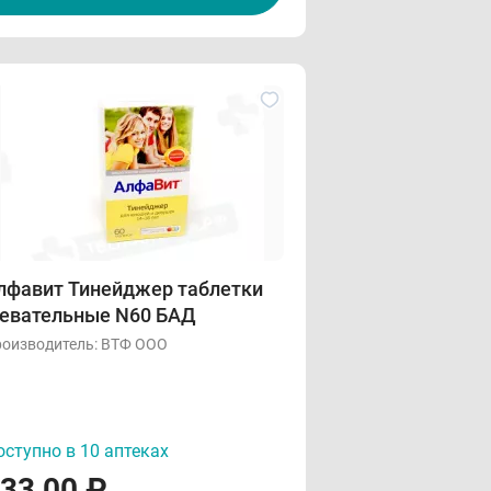
лфавит Тинейджер таблетки
евательные N60 БАД
оизводитель:
ВТФ ООО
ступно в 10 аптеках
33,00
₽