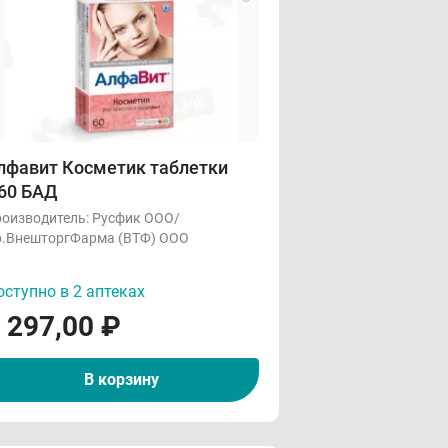
лфавит Косметик таблетки
60 БАД
оизводитель:
Русфик ООО/
.ВнешторгФарма (ВТФ) ООО
ступно в 2 аптеках
 297,00
₽
В корзину