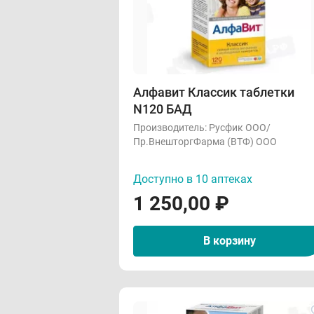
Алфавит Классик таблетки
N120 БАД
Производитель:
Русфик ООО/
Пр.ВнешторгФарма (ВТФ) ООО
Доступно в 10 аптеках
1 250,00
₽
В корзину