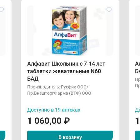
Алфавит Школьник с 7-14 лет
А
таблетки жевательные N60
Б
БАД
Пр
Пр
Производитель:
Русфик ООО/
Пр.ВнешторгФарма (ВТФ) ООО
Доступно в 19 аптеках
До
1 060,00
₽
1
В корзину