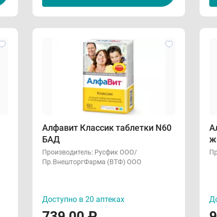
Алфавит Классик таблетки N60
А
БАД
ж
Производитель:
Русфик ООО/
Пр
Пр.ВнешторгФарма (ВТФ) ООО
Доступно в 20 аптеках
До
739,00
₽
9