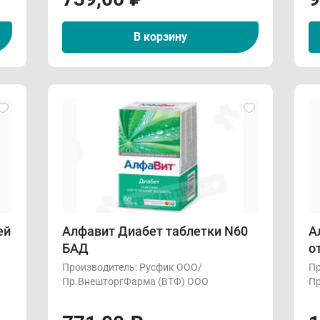
В корзину
ей
Алфавит Диабет таблетки N60
А
БАД
о
Производитель:
Русфик ООО/
Пр
Пр.ВнешторгФарма (ВТФ) ООО
Пр