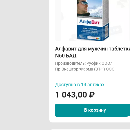
Алфавит для мужчин таблетк
N60 БАД
Производитель:
Русфик ООО/
Пр.ВнешторгФарма (ВТФ) ООО
Доступно в 13 аптеках
1 043,00
₽
В корзину