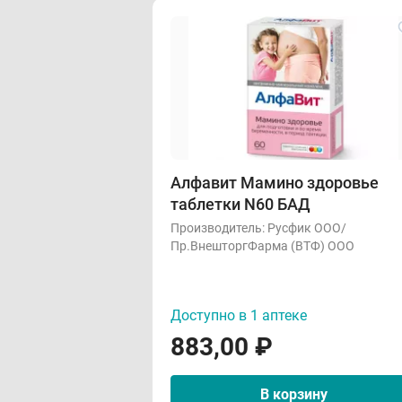
Алфавит Мамино здоровье
таблетки N60 БАД
Производитель:
Русфик ООО/
Пр.ВнешторгФарма (ВТФ) ООО
Доступно в 1 аптеке
883,00
₽
В корзину