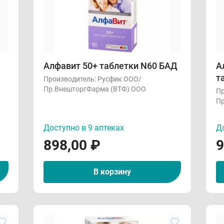
Алфавит 50+ таблетки N60 БАД
А
т
Производитель:
Русфик ООО/
Пр.ВнешторгФарма (ВТФ) ООО
Пр
Пр
Доступно в 9 аптеках
До
898,00
₽
9
В корзину