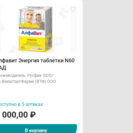
лфавит Энергия таблетки N60
АД
оизводитель:
Русфик ООО/
.ВнешторгФарма (ВТФ) ООО
ступно в 5 аптеках
 000,00
₽
В корзину