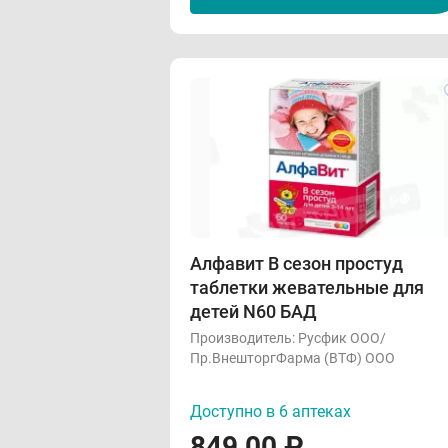
Алфавит В сезон простуд
таблетки жевательные для
детей N60 БАД
Производитель:
Русфик ООО/
Пр.ВнешторгФарма (ВТФ) ООО
Доступно в 6 аптеках
849,00
₽