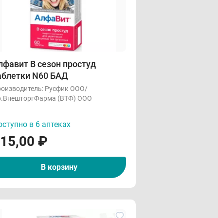
лфавит В сезон простуд
аблетки N60 БАД
оизводитель:
Русфик ООО/
.ВнешторгФарма (ВТФ) ООО
ступно в 6 аптеках
15,00
₽
В корзину