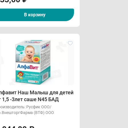
В корзину
лфавит Наш Малыш для детей
т 1,5 -3лет саше N45 БАД
оизводитель:
Русфик ООО/
.ВнешторгФарма (ВТФ) ООО