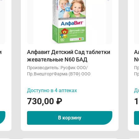
и
Алфавит Детский Сад таблетки
А
жевательные N60 БАД
N
Производитель:
Русфик ООО/
Пр
Пр.ВнешторгФарма (ВТФ) ООО
Пр
Доступно в 4 аптеках
До
730,00
₽
1
В корзину