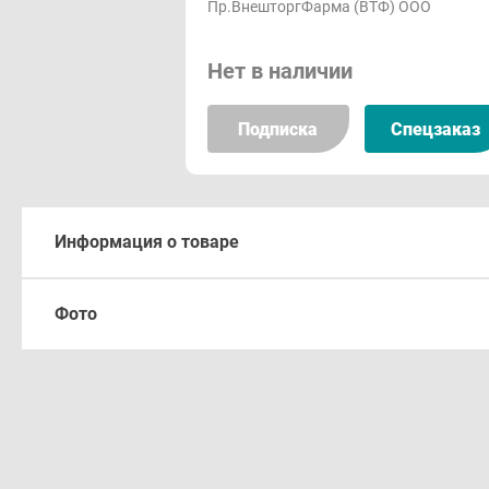
Пр.ВнешторгФарма (ВТФ) ООО
Нет в наличии
Подписка
Спецзаказ
Информация о товаре
Описание
Фото
Произв
Форма выпуска
Имеютс
Состав
Описа
Фармакологическое действие