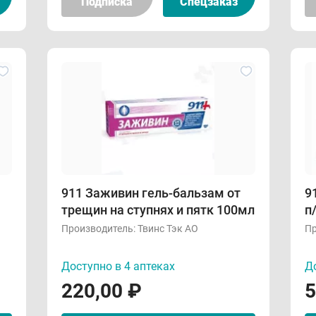
Подписка
Спецзаказ
911 Заживин гель-бальзам от
9
трещин на ступнях и пятк 100мл
п
Производитель:
Твинс Тэк АО
Пр
Доступно в 4 аптеках
До
220,00
₽
5