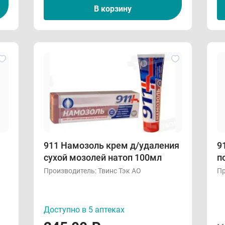
В корзину
911 Намозоль крем д/удаления
9
сухой мозолей натоп 100мл
п
Производитель:
Твинс Тэк АО
Пр
Доступно в 5 аптеках