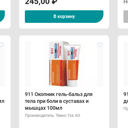
245,00
₽
Н
В корзину
911 Окопник гель-бальз для
9
мл
тела при боли в суставах и
д
мышцах 100мл
Пр
Производитель:
Твинс Тэк АО