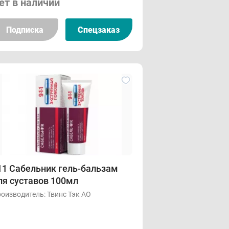
ет в наличии
Подписка
Спецзаказ
11 Сабельник гель-бальзам
ля суставов 100мл
оизводитель:
Твинс Тэк АО