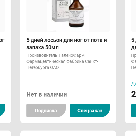
ог
5 дней лосьон для ног от пота и
5
запаха 50мл
д
Производитель:
ГаленоФарм
Пр
Фармацевтическая фабрика Санкт-
Фа
Петербурга ОАО
Пе
До
2
Нет в наличии
Подписка
Спецзаказ