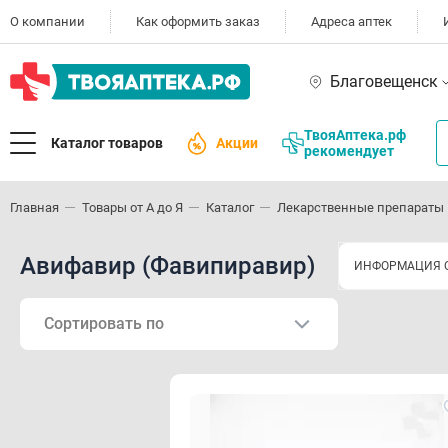
О компании
Как оформить заказ
Адреса аптек
Благовещенск
ТвояАптека.рф
Каталог товаров
Акции
рекомендует
Главная
Товары от А до Я
Каталог
Лекарственные препараты
Авифавир (Фавипиравир)
ИНФОРМАЦИЯ О
Сортировать по