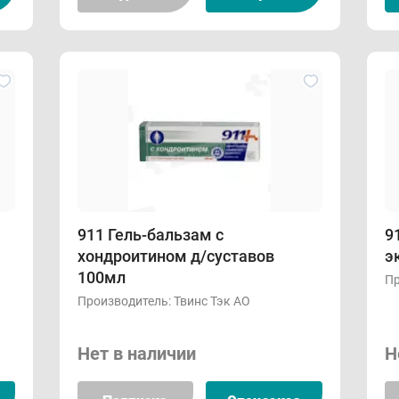
911 Гель-бальзам с
9
хондроитином д/суставов
э
100мл
Пр
Производитель:
Твинс Тэк АО
Нет в наличии
Н