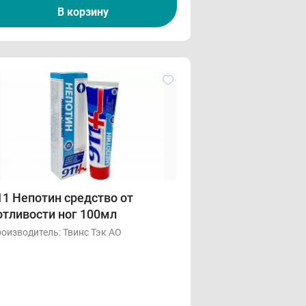
В корзину
11 Непотин средство от
отливости ног 100мл
оизводитель:
Твинс Тэк АО