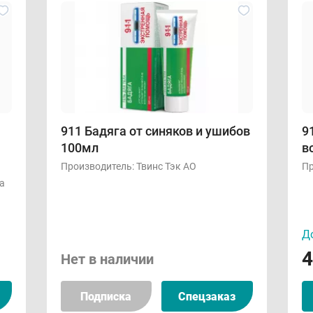
911 Бадяга от синяков и ушибов
9
100мл
в
Производитель:
Твинс Тэк АО
Пр
а
До
4
Нет в наличии
Подписка
Спецзаказ