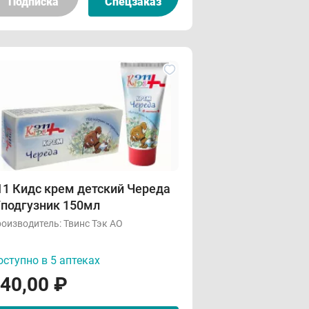
Подписка
Спецзаказ
11 Кидс крем детский Череда
/подгузник 150мл
оизводитель:
Твинс Тэк АО
ступно в 5 аптеках
40,00
₽