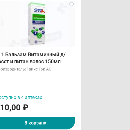
11 Бальзам Витаминный д/
осст и питан волос 150мл
оизводитель:
Твинс Тэк АО
ступно в 4 аптеках
10,00
₽
В корзину