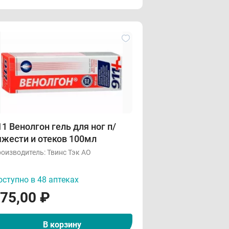
11 Венолгон гель для ног п/
яжести и отеков 100мл
оизводитель:
Твинс Тэк АО
ступно в 48 аптеках
75,00
₽
В корзину