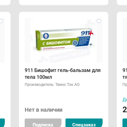
911 Бишофит гель-бальзам для
9
я
тела 100мл
т
Производитель:
Твинс Тэк АО
Пр
До
2
Нет в наличии
Подписка
Спецзаказ