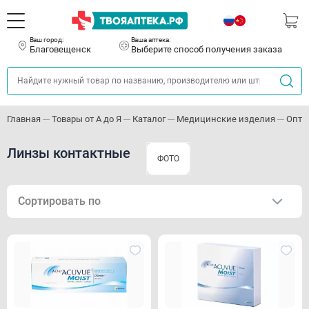
Ваш город:
Ваша аптека:
Благовещенск
Выберите способ получения заказа
Главная
Товары от А до Я
Каталог
Медицинские изделия
Опти
Линзы контактные
ФОТО
Сортировать по