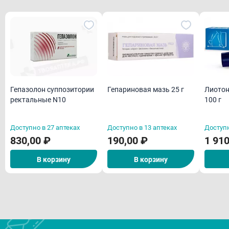
Гепазолон суппозитории
Гепариновая мазь 25 г
Лиотон
ректальные N10
100 г
Доступно в 27 аптеках
Доступно в 13 аптеках
Доступн
830,00 ₽
190,00 ₽
1 910
В корзину
В корзину