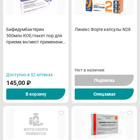
Бифидумбактерин
Линекс Форте капсулы N28
500млн.КОЕ/пакет пор для
приема вн/мест применения
N10
Нет в наличии
Доступно в 52 аптеках
Подписка
145,00
₽
В корзину
Спецзаказ