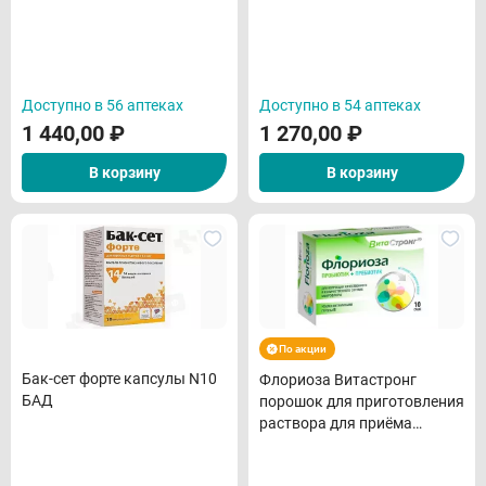
Доступно в 56 аптеках
Доступно в 54 аптеках
1 440,00
₽
1 270,00
₽
В корзину
В корзину
По акции
Бак-сет форте капсулы N10
Флориоза Витастронг
БАД
порошок для приготовления
раствора для приёма
внутрь саше 1,7г N10 БАД