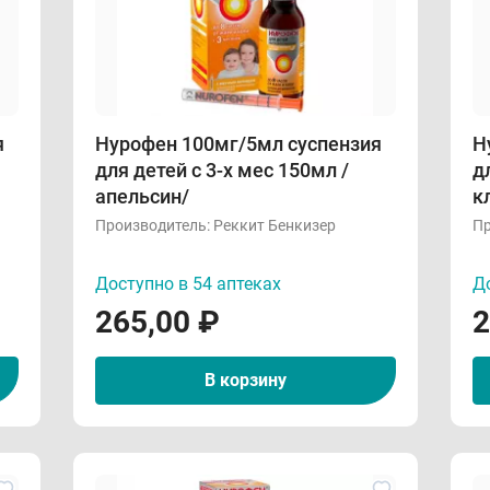
я
Нурофен 100мг/5мл суспензия
Н
для детей с 3-х мес 150мл /
д
апельсин/
к
Производитель:
Реккит Бенкизер
Пр
Доступно в 54 аптеках
До
265,00
₽
2
В корзину