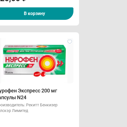
В корзину
урофен Экспресс 200 мг
апсулы N24
оизводитель:
Рекитт Бенкизер
лскэр Лимитед