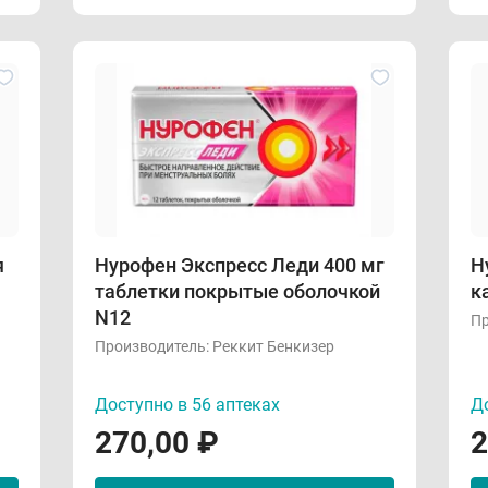
я
Нурофен Экспресс Леди 400 мг
Н
таблетки покрытые оболочкой
к
N12
Пр
Производитель:
Реккит Бенкизер
Доступно в 56 аптеках
До
270,00
₽
2