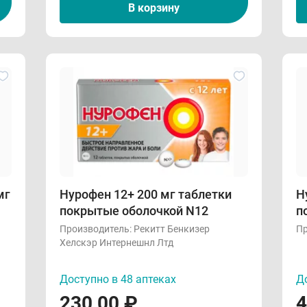
В корзину
мг
Нурофен 12+ 200 мг таблетки
Н
покрытые оболочкой N12
п
Производитель:
Рекитт Бенкизер
Пр
Хелскэр Интернешнл Лтд
Доступно в 48 аптеках
До
230,00
₽
4