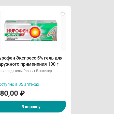
урофен Экспресс 5% гель для
аружного применения 100 г
оизводитель:
Реккит Бенкизер
ступно в 35 аптеках
80,00
₽
В корзину