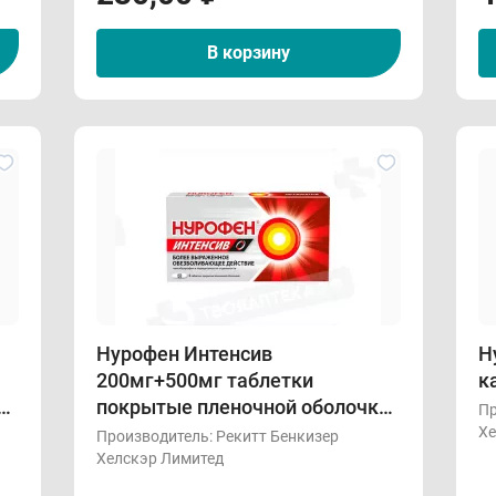
В корзину
Нурофен Интенсив
Н
200мг+500мг таблетки
к
ой
покрытые пленочной оболочкой
Пр
N6
Хе
Производитель:
Рекитт Бенкизер
Хелскэр Лимитед