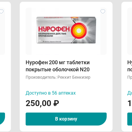
Нурофен 200 мг таблетки
Н
покрытые оболочкой N20
п
Производитель:
Реккит Бенкизер
Пр
Доступно в 56 аптеках
До
250,00
₽
1
В корзину