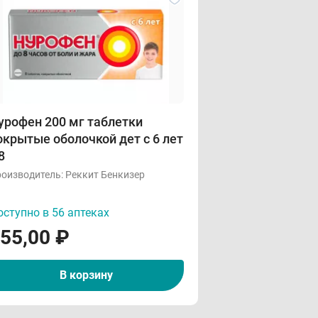
урофен 200 мг таблетки
крытые оболочкой дет с 6 лет
8
оизводитель:
Реккит Бенкизер
ступно в 56 аптеках
55,00
₽
В корзину