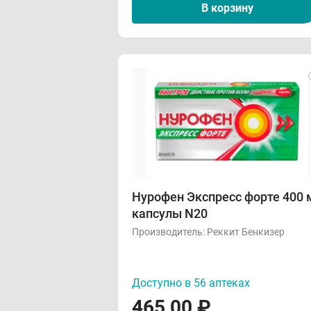
В корзину
Нурофен Экспресс форте 400 
капсулы N20
Производитель:
Реккит Бенкизер
Доступно в 56 аптеках
465,00
₽