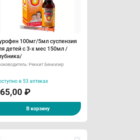
урофен 100мг/5мл суспензия
ля детей с 3-х мес 150мл /
лубника/
оизводитель:
Реккит Бенкизер
ступно в 53 аптеках
65,00
₽
В корзину