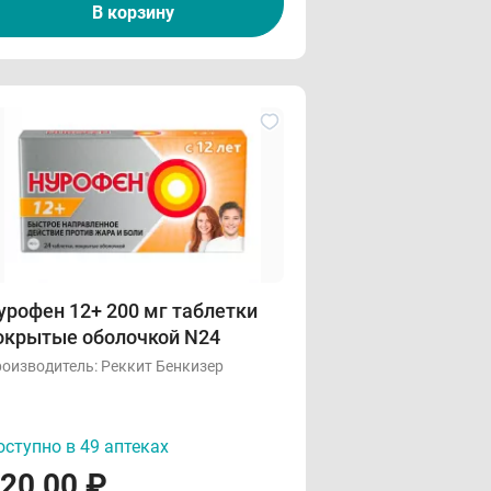
В корзину
урофен 12+ 200 мг таблетки
окрытые оболочкой N24
оизводитель:
Реккит Бенкизер
ступно в 49 аптеках
20,00
₽