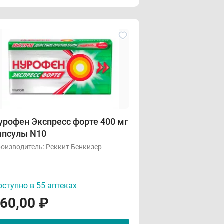
урофен Экспресс форте 400 мг
апсулы N10
оизводитель:
Реккит Бенкизер
ступно в 55 аптеках
60,00
₽