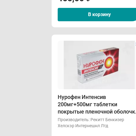
В корзину
Нурофен Интенсив
200мг+500мг таблетки
покрытые пленочной оболочк
N12
Производитель:
Рекитт Бенкизер
Хелскэр Интернешнл Лтд