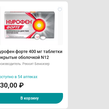
урофен форте 400 мг таблетки
окрытые оболочкой N12
оизводитель:
Реккит Бенкизер
ступно в 54 аптеках
30,00
₽
В корзину