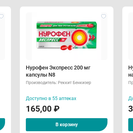
Нурофен Экспресс 200 мг
Н
капсулы N8
н
Производитель:
Реккит Бенкизер
Пр
Доступно в 55 аптеках
До
165,00
₽
3
В корзину