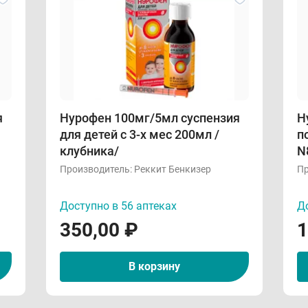
я
Нурофен 100мг/5мл суспензия
Н
для детей с 3-х мес 200мл /
по
клубника/
N
Производитель:
Реккит Бенкизер
Пр
Доступно в 56 аптеках
До
350,00
₽
1
В корзину