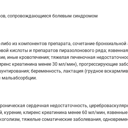
авов, сопровождающиеся болевым синдромом
-либо из компонентов препарата, сочетание бронхиальной
вой кислоты и препаратов пиразолонового ряда; язвенна
ие, иные кровотечения; тяжелая печеночная недостаточнос
лиренс креатинина менее 30 мл/мин), прогрессирующие заб
унтирования; беременность, лактация (грудное вскармлива
м мальабсорбции.
 хроническая сердечная недостаточность, цереброваскуляр
й, курение, клиренс креатинина менее 60 мл/мин, язвенны
, алкоголизм, тяжелые соматические заболевания, одновр