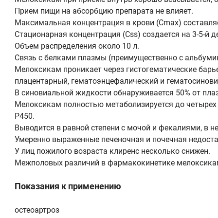
Прием пищи на абсорбцию препарата не влияет.
Максимальная концентрация в крови (Сmax) составляет 
Стационарная концентрация (Css) создается на 3-5-й д
Объем распределения около 10 л.
Связь с белками плазмы (преимущественно с альбумин
Мелоксикам проникает через гистогематические барьер
плацентарный, гематоэнцефалический и гематосинов
В синовиальной жидкости обнаруживается 50% от пла
Мелоксикам полностью метаболизируется до четырех
Р450.
Выводится в равной степени с мочой и фекалиями, в н
Умеренно выраженные печеночная и почечная недост
У лиц пожилого возраста клиренс несколько снижен.
Межполовых различий в фармакокинетике мелоксикам
Показания к применению
остеоартроз