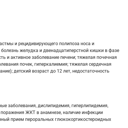
 астмы и рецидивирующего полипоза носа и
я болезнь желудка и двенадцатиперстной кишки в фазе
ть и активное заболевание печени; тяжелая почечная
олевания почек, гиперкалиемия; тяжелая сердечная
ние); детский возраст до 12 лет, недостаточность
ные заболевания, дислипидемия, гиперлипидемия,
е поражения ЖКТ в анамнезе, наличие инфекции
еменный прием пероральных глюкокортикостероидных