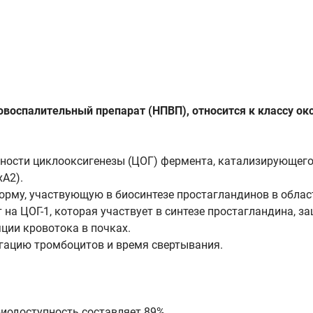
спалительный препарат (НПВП), относится к классу ок
вности циклооксигенезы (ЦОГ) фермента, катализирующег
xA2).
рму, участвующую в биосинтезе простагландинов в облас
 на ЦОГ-1, которая участвует в синтезе простагландина,
яции кровотока в почках.
егацию тромбоцитов и время свертывания.
иодоступность составляет 89%.