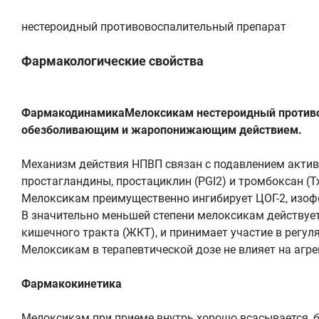
нестероидный противовоспалительный препарат
Фармакологические свойства
ФармакодинамикаМелоксикам нестероидный противово
обезболивающим и жаропонижающим действием.
Механизм действия НПВП связан с подавлением акти
простагландины, простациклин (PGI2) и тромбоксан (T
Мелоксикам преимущественно ингибирует ЦОГ-2, изофо
В значительно меньшей степени мелоксикам действует
кишечного тракта (ЖКТ), и принимает участие в регул
Мелоксикам в терапевтической дозе не влияет на агр
Фармакокинетика
Мелоксикам при приеме внутрь хорошо всасывается, б