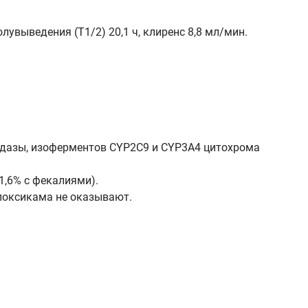
лувыведения (Т1/2) 20,1 ч, клиренс 8,8 мл/мин.
идазы, изоферментов CYP2C9 и CYP3A4 цитохрома
1,6% с фекалиями).
локсикама не оказывают.