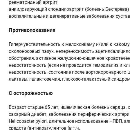
ревматоидный артрит
анкилозирующий спондилоартрит (болезнь Бехтерева)
воспалительные и дегенеративные заболевания суст
Противопоказания
Гиперчувствительность к мелоксикаму и/или к какому
околоносовых пазух, непереносимость ацетилсалицило
обострения, активное желудочно-кишечное кровотечен
недостаточность (если не проводится гемодиализ и к
недостаточность, состояние после аортокоронарного ш
лактазы, галактоземия, глюкозо-галактозный синдро
С осторожностью
Возраст старше 65 лет, ишемическая болезнь сердца,
сахарный диабет, заболевания периферических артери
Нelicobacter pуlori, длительное использование НПВП
средств (антикоагулянтов (в т.ч.