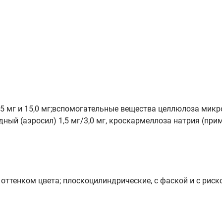
5 мг и 15,0 мг;вспомогательные вещества целлюлоза микро
ый (аэросил) 1,5 мг/3,0 мг, кроскармеллоза натрия (примел
оттенком цвета; плоскоцилиндрические, с фаской и с риск