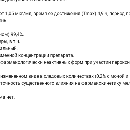
1,05 мкг/мл, время ее достижения (Tmax) 4,9 ч, период по
ень.
ом) 99,4%.
ы, в т.ч.
иальный.
зменной концентрации препарата.
 фармакологически неактивных форм при участии перокс
еизмененном виде в следовых количествах (0,2% c мочой и 
аточность существенного влияния на фармакокинетику ме
а нет.