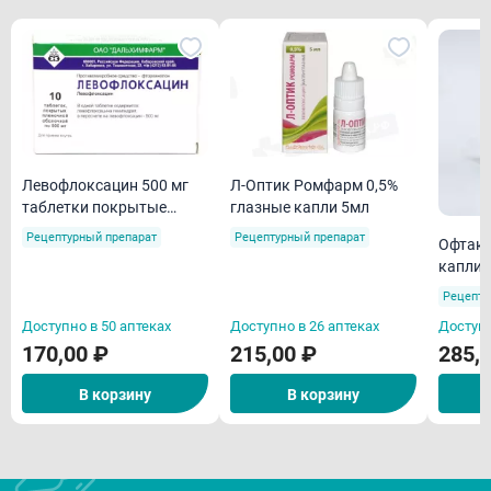
Левофлоксацин 500 мг
Л-Оптик Ромфарм 0,5%
таблетки покрытые
глазные капли 5мл
пленочной оболочкой
Рецептурный препарат
Рецептурный препарат
Офтакв
N10
капли 
Рецепту
Доступно в 50 аптеках
Доступно в 26 аптеках
Доступн
170,00 ₽
215,00 ₽
285,
В корзину
В корзину