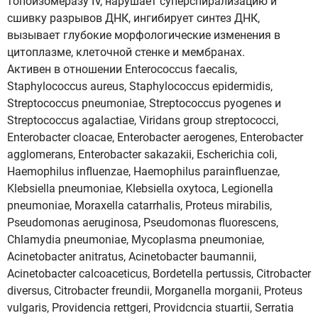
топоизомеразу IV, нарушает суперспирализацию и
сшивку разрывов ДНК, ингибирует синтез ДНК,
вызывает глубокие морфологические изменения в
цитоплазме, клеточной стенке и мембранах.
Активен в отношении Enterococcus faecalis,
Staphylococcus aureus, Staphylococcus epidermidis,
Streptococcus pneumoniae, Streptococcus pyogenes и
Streptococcus agalactiae, Viridans group streptococci,
Enterobacter cloacae, Enterobacter aerogenes, Enterobacter
agglomerans, Enterobacter sakazakii, Escherichia coli,
Haemophilus influеnzае, Haemophilus parainfluenzae,
Klebsiella pneumoniae, Klebsiella oxytoca, Legionella
pneumoniae, Moraxella catarrhalis, Proteus mirabilis,
Pseudomonas aeruginosa, Pseudomonas fluorescens,
Chlamydia pneumoniae, Mycoplasma pneumoniae,
Acinetobacter anitratus, Acinetobacter baumannii,
Acinetobacter calcoaceticus, Bordetella pertussis, Citrobacter
diversus, Citrobacter freundii, Morganella morganii, Proteus
vulgaris, Providencia rettgeri, Providcncia stuartii, Serratia