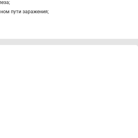
еза;
ьном пути заражения;
аний левофлоксацин может применяться только в
:
бходимо обратиться к врачу.