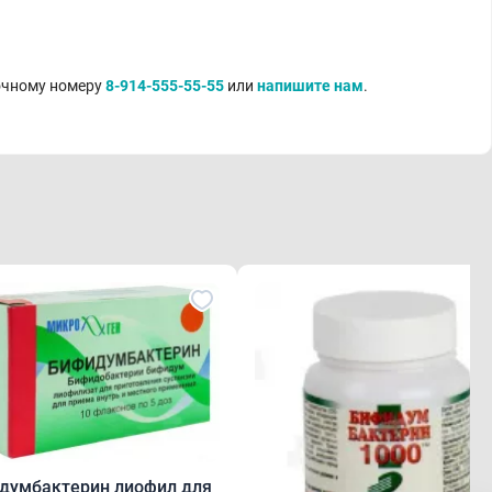
точному номеру
8-914-555-55-55
или
напишите нам
.
думбактерин лиофил для