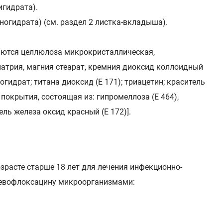
игидрата).
огидрата) (см. раздел 2 листка-вкладыша).
ются целлюлоза микрокристаллическая,
атрия, магния стеарат, кремния диоксид коллоидный
огидрат; титана диоксид (Е 171); триацетин; краситель
 покрытия, состоящая из: гипромеллоза (Е 464),
ель железа оксид красный (Е 172)].
зрасте старше 18 лет для лечения инфекционно-
левофлоксацину микроорганизмами: