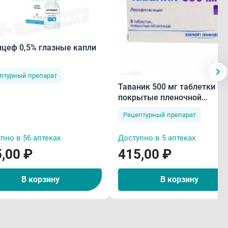
оваться срочная медицинская помощь:
апивница);
ицеф 0,5% глазные капли
птурный препарат
Таваник 500 мг таблетки
траняться на гортань, вызывать затруднение дыхания,
покрытые пленочной
;
оболочкой N5
Рецептурный препарат
жности»);
ел 2 «Особые указания и меры предосторожности»);
пно в 56 аптеках
Доступно в 5 аптеках
ти к разрыву сухожилия, особенно большого
,00 ₽
415,00 ₽
ажение сухожилий, тендинит, мышечная слабость) (см.
В корзину
В корзину
и, как сыпь, лихорадка, воспаление внутренних
 (реакция гиперчувствительности, проявляющаяся
сированное лекарственное высыпание) (см. раздел 2: