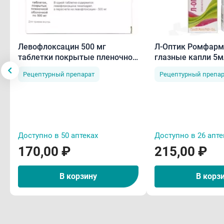
след
Неча
• зу
Левофлоксацин 500 мг
Л-Оптик Ромфарм
таблетки покрытые пленочной
глазные капли 5м
оболочкой N10
Редк
Рецептурный препарат
Рецептурный препар
• от
охри
• су
• вн
Доступно в 50 аптеках
Доступно в 26 апте
• мы
170,00 ₽
215,00 ₽
сухо
В корзину
В корз
разд
• ле
орга
эози