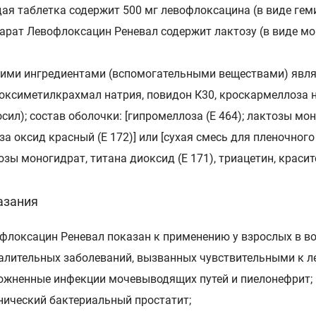
ая таблетка содержит 500 мг левофлоксацина (в виде гем
арат Левофлоксацин Реневал содержит лактозу (в виде мон
ими ингредиентами (вспомогательными веществами) явля
оксиметилкрахмал натрия, повидон К30, кроскармеллоза н
осил); состав оболочки: [гипромеллоза (Е 464); лактозы мон
за оксид красный (Е 172)] или [сухая смесь для пленочного
озы моногидрат, титана диоксид (Е 171), триацетин, красит
азания
флоксацин Реневал показан к применению у взрослых в во
алительных заболеваний, вызванных чувствительными к 
ложненные инфекции мочевыводящих путей и пиелонефрит;
онический бактериальный простатит;