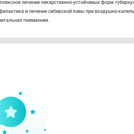
мплексное лечение лекарственно-устойчивых форм туберкул
офилактика и лечение сибирской язвы при воздушно-капел
спитальная пневмония.
лечения следующих инфекционно-воспалительных заболев
стве альтернативы другим противомикробным препаратам
ебольничная пневмония;
ложненные инфекции кожи и мягких тканей;
трый бактериальный синусит;
острение хронического бронхита;
осложненный цистит.
 улучшение не наступило или Вы чувствуете ухудшение, нео
тивопоказания