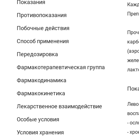
Показания
Кажд
Преп
Противопоказания
Побочные действия
Проч
Способ применения
карб
(аэр
Передозировка
желе
Фармакотерапевтическая группа
лакт
Фармакодинамика
Пок
Фармакокинетика
Лево
Лекарственное взаимодействие
восп
Особые условия
- ос
Условия хранения
- хр