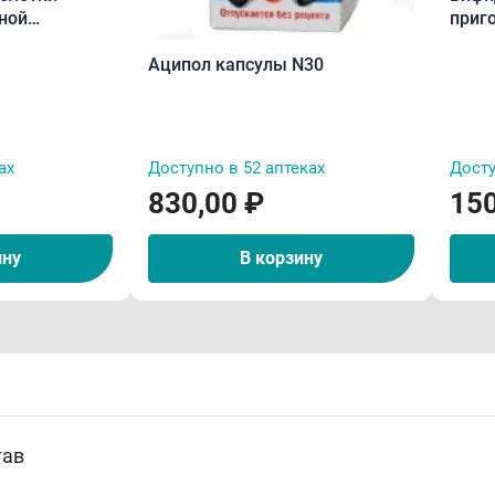
ной
приг
прие
Аципол капсулы N30
ах
Доступно в 52 аптеках
Досту
830,00 ₽
150
ину
В корзину
тав