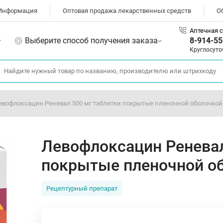
Информация
Оптовая продажа лекарственных средств
О
Аптечная с
Выберите способ получения заказа
8-914-55
Круглосуто
евофлоксацин Реневал 500 мг таблетки покрытые пленочной оболочкой
Левофлоксацин Реневал
покрытые пленочной о
Рецептурный препарат