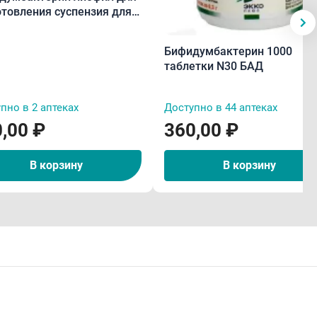
отовления суспензия для
ма вн/мест5 доз флN10
Бифидумбактерин 1000
таблетки N30 БАД
пно в 2 аптеках
Доступно в 44 аптеках
,00 ₽
360,00 ₽
В корзину
В корзину