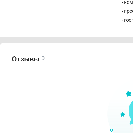
- ко
- пр
- го
Для 
каче
- вн
0
Отзывы
- ос
- ос
- об
- не
Если
Про