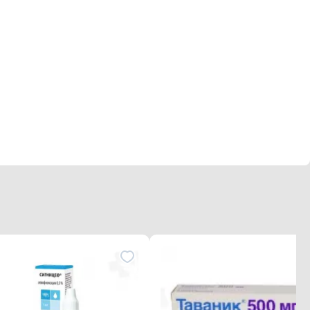
ны, или любые другие компоненты препарата
) (тип мышечной слабости),
 приеме фторхинолонов,
вал может вызывать нежелательные реакции, однако
но обратитесь к врачу, если заметите какой-либо из