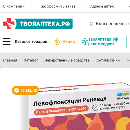
О компании
Как оформить заказ
Адреса аптек
Благовещенск
ТвояАптека.рф
Каталог товаров
Акции
рекомендует
Главная
Каталог
Лекарственные средства
Антибиотики
Л
По акции