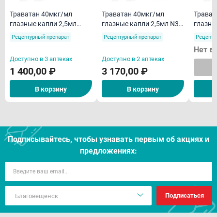
Траватан 40мкг/мл
Траватан 40мкг/мл
Травап
глазные капли 2,5мл
глазные капли 2,5мл N3
глазны
флакон-капельница
флакон-капельница
флакон
Рецептурный препарат
Рецептурный препарат
Рецепту
Нет в
Доступно в 3 аптеках
Доступно в 2 аптеках
1 400,00 ₽
3 170,00 ₽
В корзину
В корзину
Подписывайтесь, чтобы узнавать первым об акцияx и
предложениях:
Подписаться