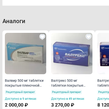
Форма выпуска
Состав
Фармакологическое действие
Аналоги
Производитель:
Фармакокинетика
ГлаксоСмитКляйн
Показания
Имеются противопоказания, необходима консультация
специалиста
Передозировка
Внешний вид товара может отличаться от фотографии на сайте
Противопоказания
Применение при беременности и кормлении
грудью
Способ применения и дозы
Валвир 500 мг таблетки
Валтрекс 500 мг
Валтре
покрытые пленочной
таблетки покрытые
таблет
Побочные действия
оболочкой N10
пленочной оболочкой
пленоч
Рецептурный препарат
Рецептурный препарат
Рецепту
Лекарственное взаимодействие
N10
N42
Доступно в 9 аптеках
Доступно в 49 аптеках
Доступн
Особые указания
2 000,00 ₽
3 270,00 ₽
8 120