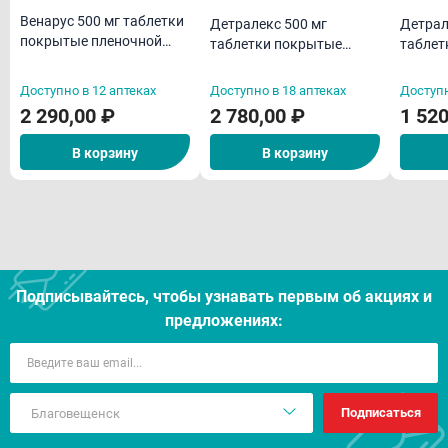
Венарус 500 мг таблетки
Детралекс 500 мг
Детрал
покрытые пленочной
таблетки покрытые
таблет
оболочкой N60
пленочной оболочкой
пленоч
N60
N30
Доступно в 12 аптеках
Доступно в 18 аптеках
Доступн
2 290,00 ₽
2 780,00 ₽
1 520
В корзину
В корзину
Подписывайтесь, чтобы узнавать первым об акцияx и
предложениях:
Подписаться