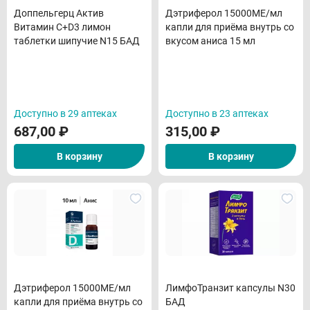
Доппельгерц Актив
Дэтриферол 15000МЕ/мл
Витамин С+D3 лимон
капли для приёма внутрь со
таблетки шипучие N15 БАД
вкусом аниса 15 мл
Доступно в 29 аптеках
Доступно в 23 аптеках
687,00
₽
315,00
₽
В корзину
В корзину
Дэтриферол 15000МЕ/мл
ЛимфоТранзит капсулы N30
капли для приёма внутрь со
БАД