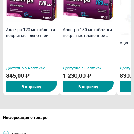
Аллегра 120 мг таблетки
Аллегра 180 мг таблетки
покрытые пленочной
покрытые пленочной
оболочкой N10
оболочкой N10
Аципол
Доступно в 4 аптеках
Доступно в 6 аптеках
Доступн
845,00 ₽
1 230,00 ₽
830,
В корзину
В корзину
Информация о товаре