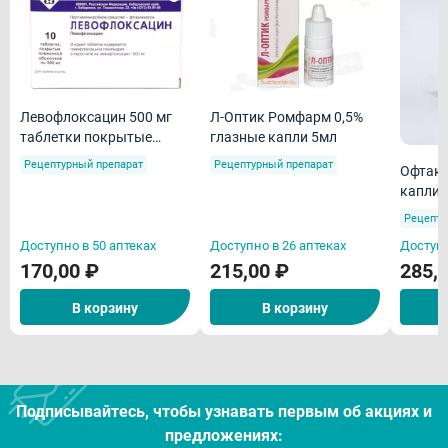
Левофлоксацин 500 мг
Л-Оптик Ромфарм 0,5%
таблетки покрытые
глазные капли 5мл
пленочной оболочкой
Рецептурный препарат
Рецептурный препарат
Офтакв
N10
капли 
Рецепту
Доступно в 50 аптеках
Доступно в 26 аптеках
Доступн
170,00 ₽
215,00 ₽
285,
В корзину
В корзину
Подписывайтесь, чтобы узнавать первым об акцияx и
предложениях: