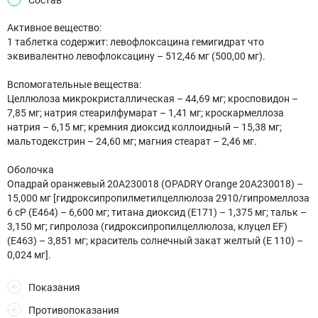
Состав
Активное вещество:
1 таблетка содержит: левофлоксацина гемигидрат что
эквивалентно левофлоксацину – 512,46 мг (500,00 мг).
Вспомогательные вещества:
Целлюлоза микрокристаллическая – 44,69 мг; кросповидон –
7,85 мг; натрия стеарилфумарат – 1,41 мг; кроскармеллоза
натрия – 6,15 мг; кремния диоксид коллоидный – 15,38 мг;
мальтодекстрин – 24,60 мг; магния стеарат – 2,46 мг.
Оболочка
Опадрай оранжевый 20А230018 (OPADRY Orange 20А230018) –
15,000 мг [гидроксипропилметилцеллюлоза 2910/гипромеллоза
6 cP (E464) – 6,600 мг; титана диоксид (E171) – 1,375 мг; тальк –
3,150 мг; гипролоза (гидроксипропилцеллюлоза, клуцел ЕF)
(E463) – 3,851 мг; краситель солнечный закат желтый (Е 110) –
0,024 мг].
Показания
Противопоказания